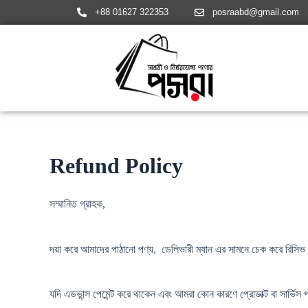
Skip
+88 01627 322353
posraabd@gmail.com
to
content
Refund Policy
সম্মানিত গ্রাহক,
দয়া করে আমাদের পাঠানো পণ্য, ডেলিভারী ম্যান এর সামনে চেক করে রিস
যদি এডভান্স পেমেন্ট করে থাকেন এবং আমরা কোন কারণে প্রোডাক্ট বা সার্ভিস প্